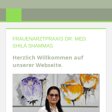
Zum
PRAXIS
Inhalt
springen
DR
SHILA
FRAUENARZTPRAXIS DR. MED.
SHAMMAS
SHILA SHAMMAS
Herzlich Willkommen auf
unserer Webseite.