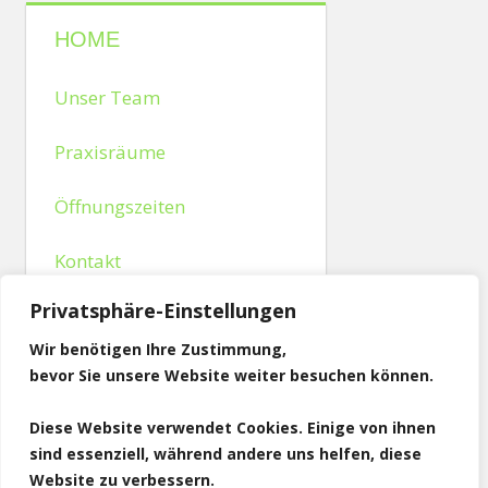
neuem
neuem
neuem
neuem
Fenster
Fenster
Fenster
Fenster
geöffnet)
geöffnet)
geöffnet)
geöffnet)
HOME
Unser Team
Praxisräume
Öffnungszeiten
Kontakt
Privatsphäre-Einstellungen
So finden Sie uns
Wir benötigen Ihre Zustimmung,
Impressum
bevor Sie unsere Website weiter besuchen können.
Datenschutzerklärung
Diese Website verwendet Cookies. Einige von ihnen
sind essenziell, während andere uns helfen, diese
ONLINE TERMINVERGABE
Website zu verbessern.